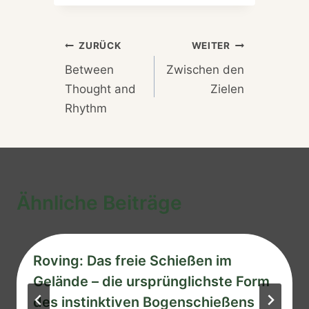
Beitragsnavigation
ZURÜCK
WEITER
Between
Zwischen den
Thought and
Zielen
Rhythm
Ähnliche Beiträge
Roving: Das freie Schießen im
Gelände – die ursprünglichste Form
des instinktiven Bogenschießens