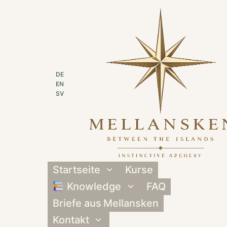
Zum
Inhalt
springen
DE
EN
SV
Startseite
Kurse
Untermenü
umschalten
Knowledge
FAQ
Untermenü
umschalten
Briefe aus Mellansken
Kontakt
Untermenü