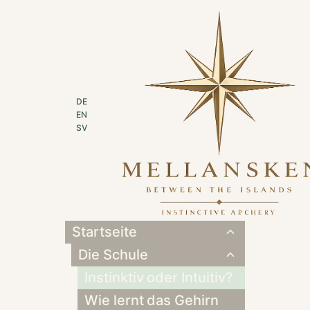
Zum
Inhalt
springen
DE
EN
SV
Startseite
Untermenü
umschalten
Die Schule
Untermenü
umschalten
Instinktiv oder Intuitiv?
Wie lernt das Gehirn