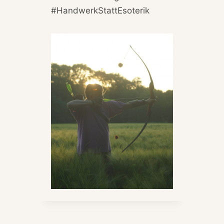
#HandwerkStattEsoterik