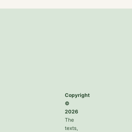
Arrow
Bögen
Bow
Briefe aus
Mellansken
Die Schule
Copyright
©
2026
The
texts,