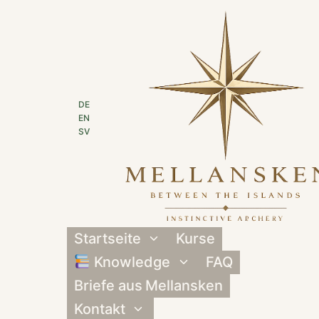
Zum
Inhalt
springen
DE
EN
SV
Startseite
Kurse
Untermenü
umschalten
Knowledge
FAQ
Untermenü
umschalten
Briefe aus Mellansken
Kontakt
Untermenü