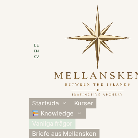
Skip
to
content
DE
EN
SV
Startsida
Kurser
Toggle
child
Knowledge
Toggle
menu
child
Vanliga frågor
menu
Briefe aus Mellansken