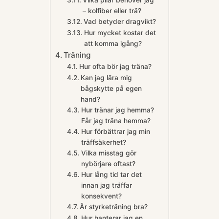
Vilka pilar behöver jag
– kolfiber eller trä?
Vad betyder dragvikt?
Hur mycket kostar det
att komma igång?
Träning
Hur ofta bör jag träna?
Kan jag lära mig
bågskytte på egen
hand?
Hur tränar jag hemma?
Får jag träna hemma?
Hur förbättrar jag min
träffsäkerhet?
Vilka misstag gör
nybörjare oftast?
Hur lång tid tar det
innan jag träffar
konsekvent?
Är styrketräning bra?
Hur hanterar jag en