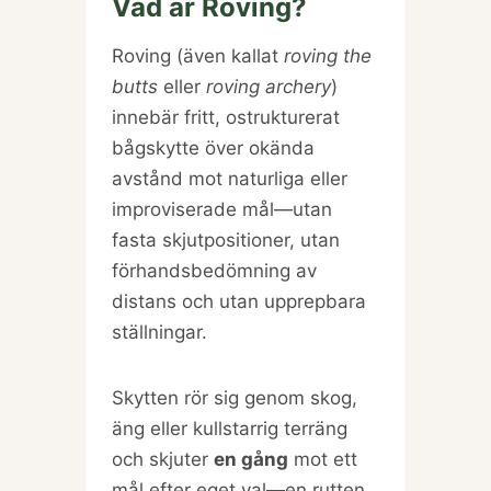
Vad är Roving?
Roving (även kallat
roving the
butts
eller
roving archery
)
innebär fritt, ostrukturerat
bågskytte över okända
avstånd mot naturliga eller
improviserade mål—utan
fasta skjutpositioner, utan
förhandsbedömning av
distans och utan upprepbara
ställningar.
Skytten rör sig genom skog,
äng eller kullstarrig terräng
och skjuter
en gång
mot ett
mål efter eget val—en rutten