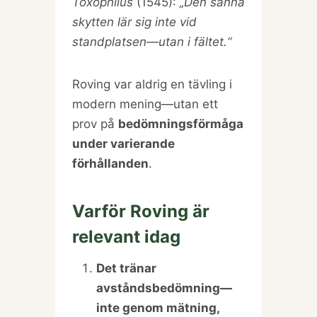
Toxophilus
(1545):
„Den sanna
skytten lär sig inte vid
standplatsen—utan i fältet.“
Roving var aldrig en tävling i
modern mening—utan ett
prov på
bedömningsförmåga
under varierande
förhållanden
.
Varför Roving är
relevant idag
Det tränar
avståndsbedömning—
inte genom mätning,