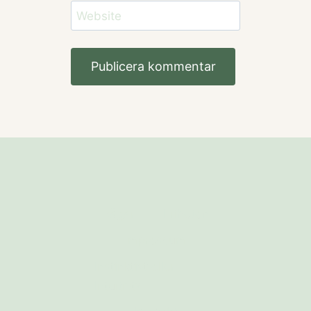
Website
Alternative:
Bågar
Friheten
Impressum
Instinktivt eller
Intuitivt?