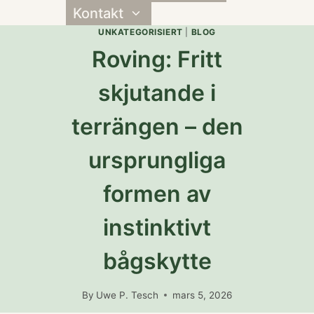
Kontakt
Toggle
child
UNKATEGORISIERT
|
BLOG
menu
Roving: Fritt
skjutande i
terrängen – den
ursprungliga
formen av
instinktivt
bågskytte
By
Uwe P. Tesch
mars 5, 2026