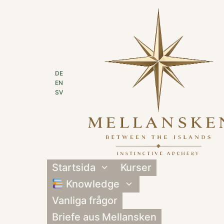
Skip
to
content
DE
EN
SV
Startsida
Kurser
Toggle
child
Knowledge
Toggle
menu
child
Vanliga frågor
menu
Briefe aus Mellansken