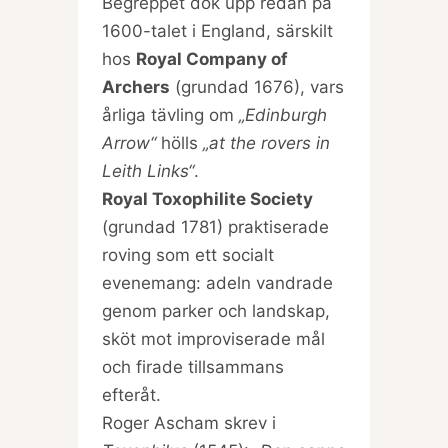
Begreppet dök upp redan på
1600-talet i England, särskilt
hos
Royal Company of
Archers
(grundad 1676), vars
årliga tävling om
„Edinburgh
Arrow“
hölls
„at the rovers in
Leith Links“
.
Royal Toxophilite Society
(grundad 1781) praktiserade
roving som ett socialt
evenemang: adeln vandrade
genom parker och landskap,
sköt mot improviserade mål
och firade tillsammans
efteråt.
Roger Ascham skrev i